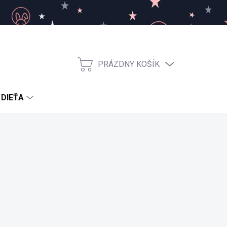
PRÁZDNY KOŠÍK
NÁKUPNÝ
KOŠÍK
 DIEŤA