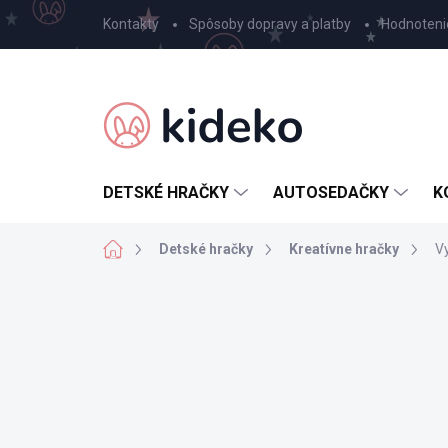
Prejsť
Kontakty
Spôsoby dopravy a platby
Hodnoteni
na
obsah
DETSKÉ HRAČKY
AUTOSEDAČKY
K
Domov
Detské hračky
Kreatívne hračky
Vy