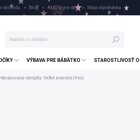
e obchodu
Blog
Aktivity pre deti
Moja objednávka
Hľadať
OČÍKY
VÝBAVA PRE BÁBÄTKO
STAROSTLIVOSŤ O
škrabovacie obrázky: Veľké zvieratá (4 ks)