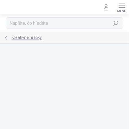
Prejsť
na
obsah
Hľadať
Kreatívne hračky