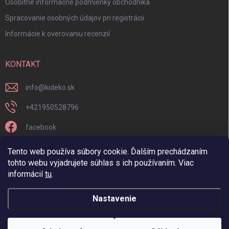
Osobitné informačné podmienky obchodníka
Spracovanie osobných údajov pri registrácii
Informácie k overovaniu recenzií
KONTAKT
info
@
kideko.sk
+421950528796
facebook
kideko.sk/
Tento web používa súbory cookie. Ďalším prechádzaním
tohto webu vyjadrujete súhlas s ich používaním. Viac
informácií
tu
.
Nastavenie
Copyright 2026
Kideko
. Všetky práva vyhradené.