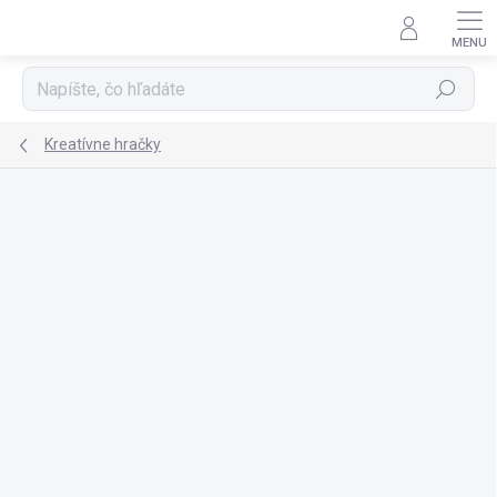
Prejsť
na
obsah
Hľadať
Kreatívne hračky