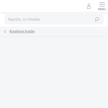
Prejsť
na
obsah
Hľadať
Kreatívne hračky