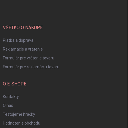
á
p
ä
t
i
VŠETKO O NÁKUPE
e
Platba a doprava
Reklamácie a vrátenie
Formulár pre vrátenie tovaru
Formulár pre reklamáciu tovaru
O E-SHOPE
Kontakty
O nás
Testujeme hračky
Hodnotenie obchodu