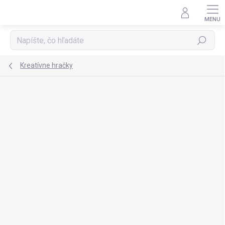
Prejsť
na
obsah
Hľadať
Kreatívne hračky