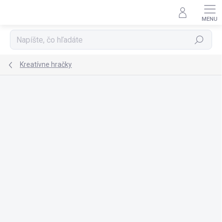
Prejsť
na
obsah
Hľadať
Kreatívne hračky