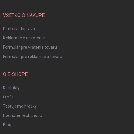
ä
t
i
VŠETKO O NÁKUPE
e
Platba a doprava
Reklamácie a vrátenie
Formulár pre vrátenie tovaru
Formulár pre reklamáciu tovaru
O E-SHOPE
Kontakty
O nás
Testujeme hračky
Hodnotenie obchodu
Blog