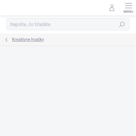
Prejsť
na
obsah
Hľadať
Kreatívne hračky