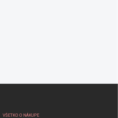
Z
á
p
ä
t
i
VŠETKO O NÁKUPE