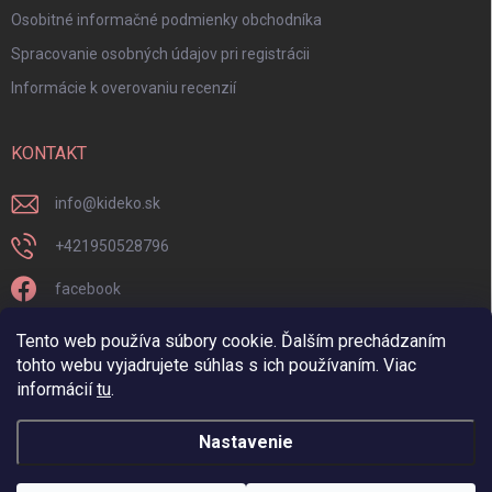
Osobitné informačné podmienky obchodníka
Spracovanie osobných údajov pri registrácii
Informácie k overovaniu recenzií
KONTAKT
info
@
kideko.sk
+421950528796
facebook
kideko.sk/
Tento web používa súbory cookie. Ďalším prechádzaním
tohto webu vyjadrujete súhlas s ich používaním. Viac
informácií
tu
.
Nastavenie