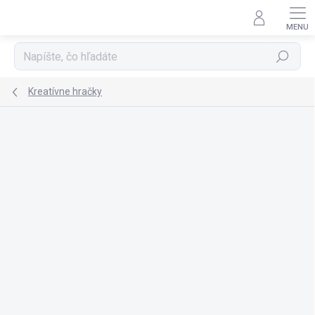
Prejsť
na
obsah
Hľadať
Kreatívne hračky