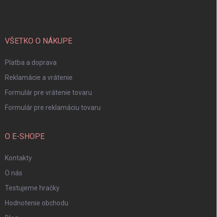
p
ä
t
i
VŠETKO O NÁKUPE
e
Platba a doprava
Reklamácie a vrátenie
Formulár pre vrátenie tovaru
Formulár pre reklamáciu tovaru
O E-SHOPE
Kontakty
O nás
Testujeme hračky
Hodnotenie obchodu