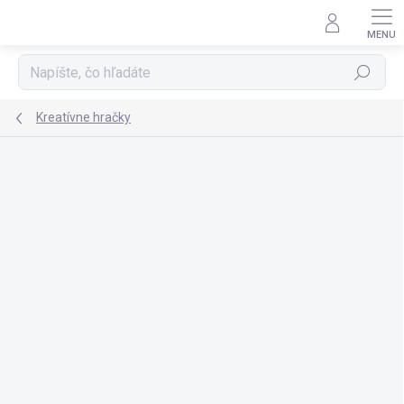
Prejsť
na
obsah
Hľadať
Kreatívne hračky