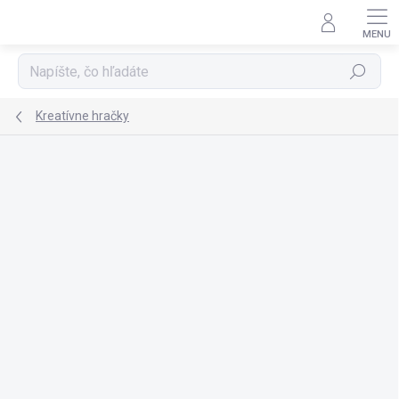
Prejsť
na
obsah
Hľadať
Kreatívne hračky