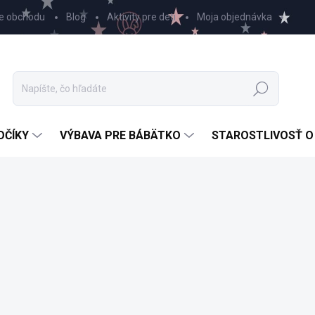
e obchodu
Blog
Aktivity pre deti
Moja objednávka
Hľadať
OČÍKY
VÝBAVA PRE BÁBÄTKO
STAROSTLIVOSŤ O