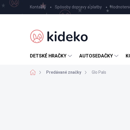
Prejsť
Kontakty
Spôsoby dopravy a platby
Hodnoteni
na
obsah
DETSKÉ HRAČKY
AUTOSEDAČKY
K
Domov
Predávané značky
Glo Pals