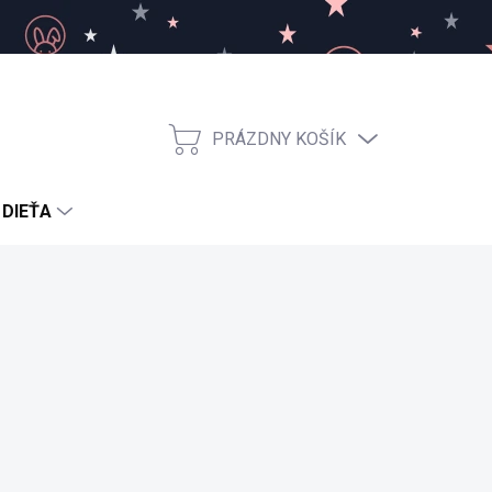
PRÁZDNY KOŠÍK
NÁKUPNÝ
KOŠÍK
 DIEŤA