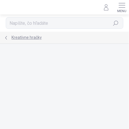
Prejsť
na
obsah
Hľadať
Kreatívne hračky