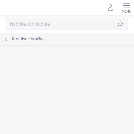
Prejsť
na
obsah
Hľadať
Kreatívne hračky