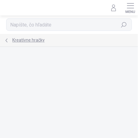
Prejsť
na
obsah
Hľadať
Kreatívne hračky