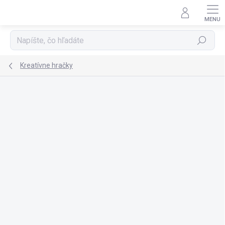
Prejsť
na
obsah
Hľadať
Kreatívne hračky