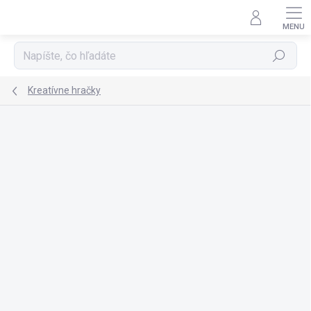
Prejsť
na
obsah
Hľadať
Kreatívne hračky